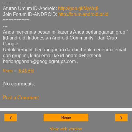
--------------------
Aturan Umum ID-Android:
http://goo.gl/MpVq8
Join Forum ID-ANDROID:
http://forum.android.or.id
==========
---
Anda menerima pesan ini karena Anda berlangganan grup "
[id-android] Indonesian Android Community " dari Grup
Google.
Untuk berhenti berlangganan dan berhenti menerima email
dari grup ini, kirim email ke id-android+berhenti
berlangganan@googlegroups.com .
Kerts
at
8:43 AM
No comments:
Post a Comment
‹
›
Home
View web version