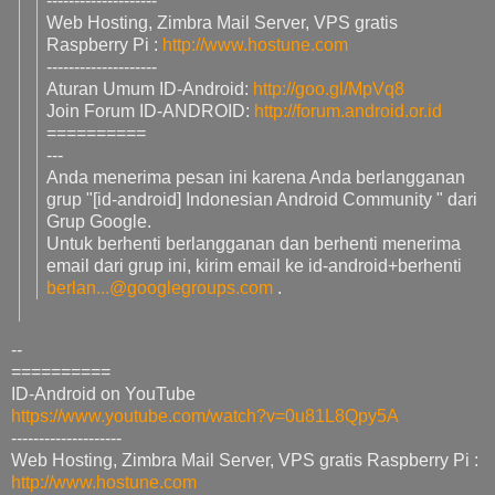
--------------------
Web Hosting, Zimbra Mail Server, VPS gratis
Raspberry Pi :
http://www.hostune.com
--------------------
Aturan Umum ID-Android:
http://goo.gl/MpVq8
Join Forum ID-ANDROID:
http://forum.android.or.id
==========
---
Anda menerima pesan ini karena Anda berlangganan
grup "[id-android] Indonesian Android Community " dari
Grup Google.
Untuk berhenti berlangganan dan berhenti menerima
email dari grup ini, kirim email ke id-android+berhenti
berlan...@googlegroups.com
.
--
==========
ID-Android on YouTube
https://www.youtube.com/watch?v=0u81L8Qpy5A
--------------------
Web Hosting, Zimbra Mail Server, VPS gratis Raspberry Pi :
http://www.hostune.com