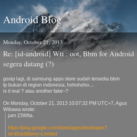
Android Blog
Monday, October 21, 2013
Re: [id-android] Wti : oot, Bbm for Android
segera datang (?)
gosip lagi, di samsung apps store sudah tersedia bbm
tp bukan di region indonesia, hohohoho....
is it real ? atau another fake~?
On Monday, October 21, 2013 10:07:32 PM UTC+7, Agus
Wibawa wrote:
jam 23WIta.
https://play.google.com/store/
apps/developer?
id=BlackBerry+
Limited