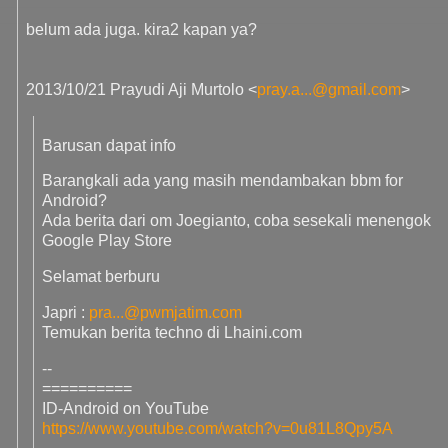
belum ada juga. kira2 kapan ya?
2013/10/21 Prayudi Aji Murtolo
<
pray.a...@gmail.com
>
Barusan dapat info
Barangkali ada yang masih mendambakan bbm for
Android?
Ada berita dari om Joegianto, coba sesekali menengok
Google Play Store
Selamat berburu
Japri :
pra...@pwmjatim.com
Temukan berita techno di Lhaini.com
--
==========
ID-Android on YouTube
https://www.youtube.com/watch?
v=0u81L8Qpy5A